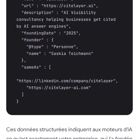
  "url" : "https://citelayer.ai",

  "description" : "AI Visibility 
consultancy helping businesses get cited 
by AI answer engines",

  "foundingDate" : "2025",

  "founder" : {

    "@type" : "Personne",

    "name" : "Saskia Teichmann"

  },

  "sameAs" : [

"https://linkedin.com/company/citelayer",

    "https://citelayer-ai.com"

  ]

}
Ces données structurées indiquent aux moteurs d'IA
ce qu'est exactement votre entreprise, qui l'a fondée