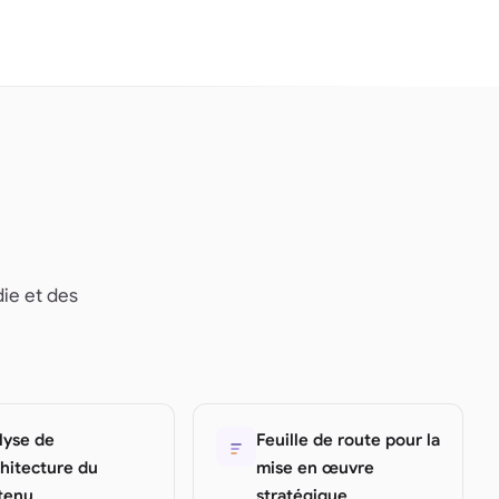
die et des
lyse de
Feuille de route pour la
chitecture du
mise en œuvre
tenu
stratégique