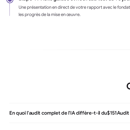
Une présentation en direct de votre rapport avec le fonda
les progrès de la mise en œuvre.
En quoi l'audit complet de l'IA diffère-t-il du
$151
Audit 
Les
$151
est un diagnostic rapide en 24 heures : 5 plateformes, 