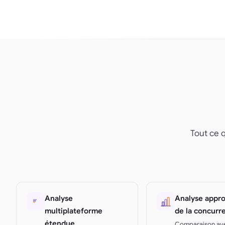
Tout ce q
Analyse
Analyse appr
multiplateforme
de la concurr
étendue
Comparaison av