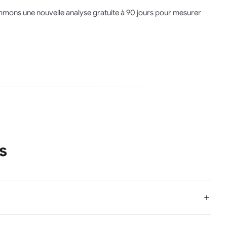
ammons une nouvelle analyse gratuite à 90 jours pour mesurer
s
fs prioritaires. Le Deep AI Audit est une analyse stratégique