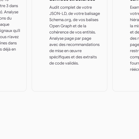
tre 3 dans
Audit complet de votre
Exam
e). Analyse
JSON-LD, de votre balisage
votre
sons du
Schema.org, de vos balises
hiéra
haque
Open Graph et de la
la m
ignaux qu'il
cohérence de vos entités.
et de
ous n'avez
Analyse page par page
des r
ines dans
avec des recommandations
page
s déjà en
de mise en œuvre
rest
spécifiques et des extraits
compa
de code validés.
fourn
réécr