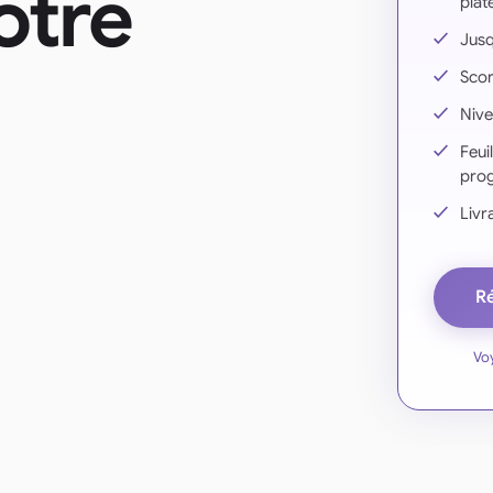
votre
plat
Jusq
Score
Nive
Feui
prog
Livr
Ré
Vo