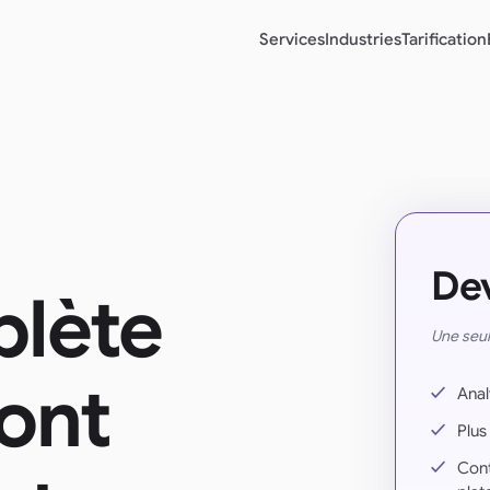
Services
Industries
Tarification
Dev
plète
Une seul
dont
Anal
Plus
Contr