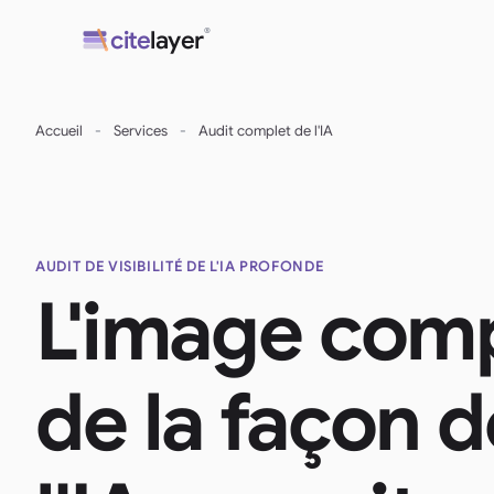
Aller
®
cite
layer
au
contenu
Accueil
-
Services
-
Audit complet de l'IA
AUDIT DE VISIBILITÉ DE L'IA PROFONDE
L'image com
de la façon 